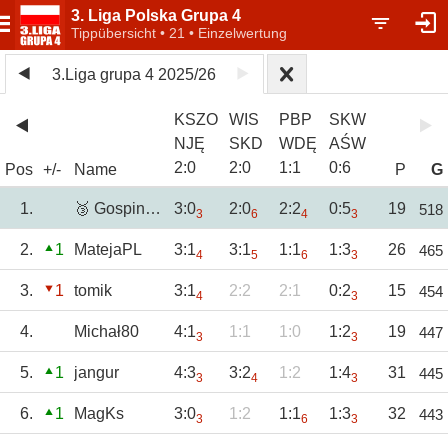
3. Liga Polska Grupa 4
Tippübersicht • 21 • Einzelwertung
3.Liga grupa 4 2025/26
KSZO
WIS
PBP
SKW
NJĘ
SKD
WDĘ
AŚW
2
:
0
2
:
0
1
:
1
0
:
6
Pos
+/-
Name
P
G
1.
🥉 GospinTBG
3:0
2:0
2:2
0:5
19
518
3
6
4
3
2.
1
MatejaPL
3:1
3:1
1:1
1:3
26
465
4
5
6
3
3.
1
tomik
3:1
2:2
2:1
0:2
15
454
4
3
4.
Michał80
4:1
1:1
1:0
1:2
19
447
3
3
5.
1
jangur
4:3
3:2
1:2
1:4
31
445
3
4
3
6.
1
MagKs
3:0
1:2
1:1
1:3
32
443
3
6
3