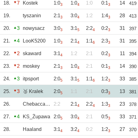
18.
7
Kostek
1:0
1:0
1:0
0:1
14
419
3
4
3
19.
tyszanin
2:1
3:0
1:2
1:4
28
413
3
4
3
20.
3
nowysacz
3:0
3:1
2:2
0:2
31
397
3
5
4
3
21.
4
LooK5200
1:0
2:1
1:1
2:3
31
395
3
4
6
3
22.
2
skaward
3:1
1:2
2:1
0:2
11
394
4
3
23.
2
moskey
2:1
1:0
2:1
0:1
14
390
3
4
3
24.
3
itpsport
2:0
3:1
1:1
1:2
33
385
5
5
6
3
25.
3
🥉 Kralek
2:0
1:1
2:1
0:3
13
381
5
3
26.
Chebacca2021
2:2
2:1
2:2
1:3
23
378
4
4
3
27.
4
KS_Żupawa
2:0
3:0
2:1
0:5
33
371
5
4
3
28.
Haaland
3:1
3:2
0:2
1:2
27
370
4
4
3