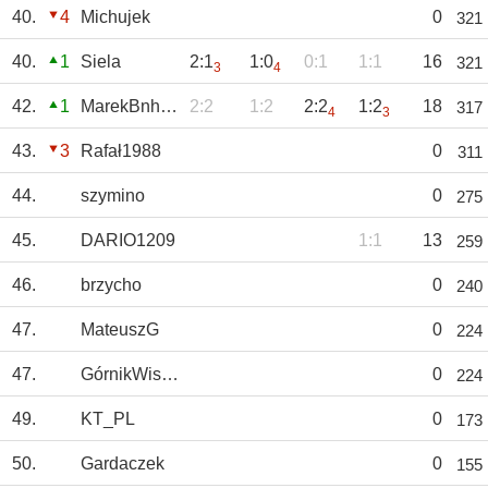
40.
4
Michujek
0
321
40.
1
Siela
2:1
1:0
0:1
1:1
16
321
3
4
42.
1
MarekBnh85
2:2
1:2
2:2
1:2
18
317
4
3
43.
3
Rafał1988
0
311
44.
szymino
0
275
45.
DARIO1209
1:1
13
259
46.
brzycho
0
240
47.
MateuszG
0
224
47.
GórnikWisłoka
0
224
49.
KT_PL
0
173
50.
Gardaczek
0
155