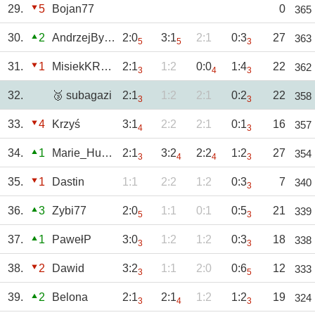
29.
5
Bojan77
0
365
30.
2
AndrzejBystrzyc
2:0
3:1
2:1
0:3
27
363
5
5
3
31.
1
MisiekKRKNH
2:1
1:2
0:0
1:4
22
362
3
4
3
32.
🥉 subagazi
2:1
1:2
2:1
0:2
22
358
3
3
33.
4
Krzyś
3:1
2:2
2:1
0:1
16
357
4
3
34.
1
Marie_Huanna
2:1
3:2
2:2
1:2
27
354
3
4
4
3
35.
1
Dastin
1:1
2:2
1:2
0:3
7
340
3
36.
3
Zybi77
2:0
1:1
0:1
0:5
21
339
5
3
37.
1
PawełP
3:0
1:2
1:2
0:3
18
338
3
3
38.
2
Dawid
3:2
1:1
2:0
0:6
12
333
3
5
39.
2
Belona
2:1
2:1
1:2
1:2
19
324
3
4
3