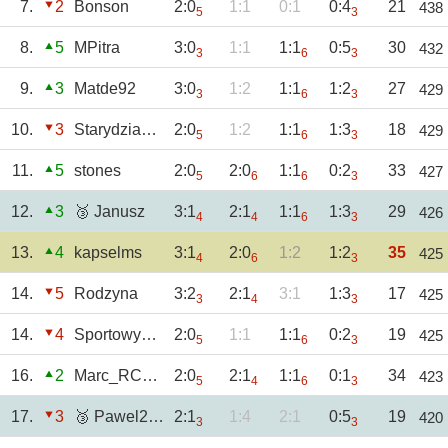
7.
2
Bonson
2:0
1:1
0:1
0:4
21
438
5
3
8.
5
MPitra
3:0
1:1
1:1
0:5
30
432
3
6
3
9.
3
Matde92
3:0
1:2
1:1
1:2
27
429
3
6
3
10.
3
Starydziad58
2:0
1:2
1:1
1:3
18
429
5
6
3
11.
5
stones
2:0
2:0
1:1
0:2
33
427
5
6
6
3
12.
3
🥉 Janusz
3:1
2:1
1:1
1:3
29
426
4
4
6
3
13.
4
kapselms
3:1
2:0
1:2
1:2
35
425
4
6
3
14.
5
Rodzyna
3:2
2:1
3:1
1:3
17
425
3
4
3
14.
4
SportowyTBG
2:0
1:1
1:1
0:2
19
425
5
6
3
16.
2
Marc_RC1920
2:0
2:1
1:1
0:1
34
423
5
4
6
3
17.
3
🥉 Pawel2602
2:1
1:4
2:1
0:5
19
420
3
3