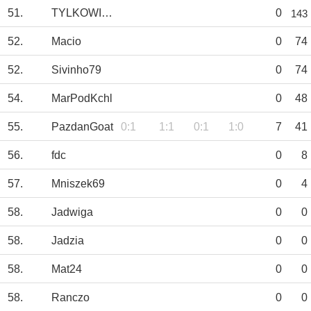
51.
TYLKOWISŁA_TS
0
143
52.
Macio
0
74
52.
Sivinho79
0
74
54.
MarPodKchl
0
48
55.
PazdanGoat
0:1
1:1
0:1
1:0
7
41
56.
fdc
0
8
57.
Mniszek69
0
4
58.
Jadwiga
0
0
58.
Jadzia
0
0
58.
Mat24
0
0
58.
Ranczo
0
0