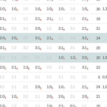
3
4
3
3
1:0
1:0
1:0
1:0
1:0
1:0
1:0
1:0
1,
30
3
4
4
5
7
4
2:1
1:1
1:1
2:1
2:1
1:1
1:0
2:1
18
3
4
4
4
2:1
2:2
3:1
2:0
1:1
2:1
3:1
2:1
21
3
5
6
4
2:0
2:0
2:0
3:1
2:1
2:2
2:0
3:2
24
3
4
6
4
4
3:1
1:2
3:2
3:1
1:1
3:1
2:1
3:1
20
3
6
5
3
1:2
1:1
2:1
0:1
1:1
1:0
1:2
2:0
1,
20
7
7
3
2:0
2:1
1:3
2:1
2:2
1:1
1:1
3:1
22
3
4
8
4
3
1:1
1:1
1:1
1:1
1:1
1:1
1:1
1:1
0,
0
0:1
1:1
2:1
2:0
1:0
1:0
2:1
2:1
24
1,
5
5
7
4
1:0
1:0
2:2
1:1
2:0
2:0
2:1
2:0
21
3
4
3
5
3
1:0
1:2
1:1
1:1
1:0
2:1
0:1
1:1
25