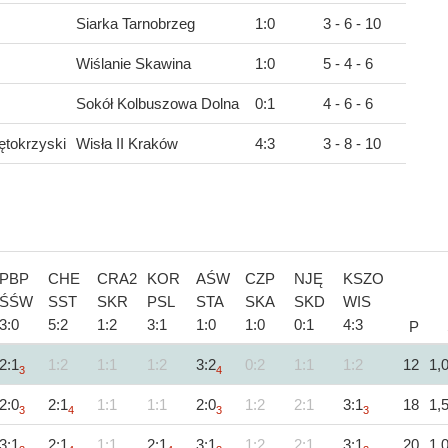
Siarka Tarnobrzeg
1
:
0
3 - 6 - 10
Wiślanie Skawina
1
:
0
5 - 4 - 6
Sokół Kolbuszowa Dolna
0
:
1
4 - 6 - 6
tokrzyski
Wisła II Kraków
4
:
3
3 - 8 - 10
PBP
CHE
CRA2
KOR
AŚW
CZP
NJĘ
KSZO
ŚŚW
SST
SKR
PSL
STA
SKA
SKD
WIS
3
:
0
5
:
2
1
:
2
3
:
1
1
:
0
1
:
0
0
:
1
4
:
3
P
2:1
1:2
1:1
1:2
3:2
0:2
1:1
1:2
12
1,
3
4
2:0
2:1
1:1
1:1
2:0
1:2
2:1
3:1
18
1,
3
4
3
3
3:1
2:1
1:1
2:1
3:1
1:2
2:1
3:1
20
1,