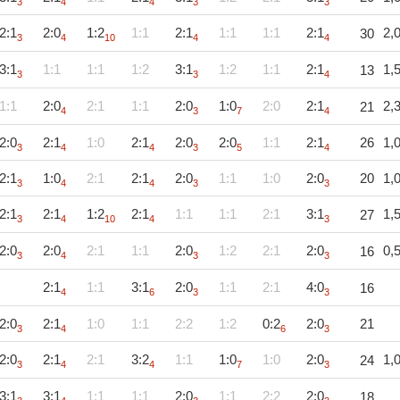
3
4
4
3
3
2:1
2:0
1:2
1:1
2:1
1:1
1:1
2:1
2,
30
3
4
10
4
4
3:1
1:1
1:1
1:2
3:1
1:2
1:1
2:1
1,
13
3
3
4
1:1
2:0
2:1
1:1
2:0
1:0
2:0
2:1
2,
21
4
3
7
4
2:0
2:1
1:0
2:1
2:0
2:0
1:1
2:1
26
1,
3
4
4
3
5
4
2:1
1:0
2:1
2:1
2:0
1:1
1:0
2:0
20
1,
3
4
4
3
3
2:1
2:1
1:2
2:1
1:1
1:1
2:1
3:1
1,
27
3
4
10
4
3
2:0
2:0
2:1
1:1
2:0
1:2
2:1
2:0
0,
16
3
4
3
3
2:1
1:1
3:1
2:0
1:1
2:1
4:0
16
4
6
3
3
2:0
2:1
1:0
1:1
2:2
1:2
0:2
2:0
21
3
4
6
3
2:0
2:1
2:1
3:2
1:1
1:0
1:0
2:0
1,
24
3
4
4
7
3
3:1
3:1
1:1
1:1
2:0
1:1
2:2
2:0
18