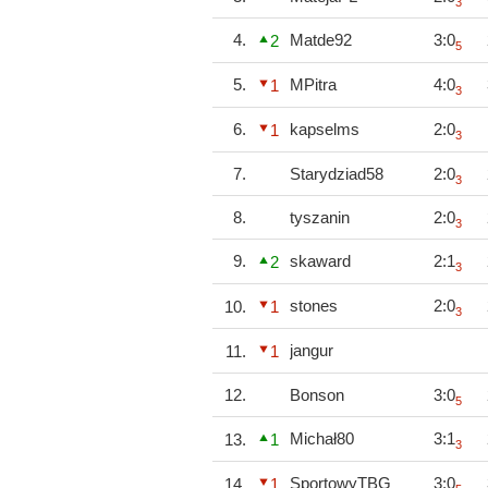
3
4.
Matde92
3:0
2
5
5.
MPitra
4:0
1
3
6.
kapselms
2:0
1
3
7.
Starydziad58
2:0
3
8.
tyszanin
2:0
3
9.
skaward
2:1
2
3
stones
2:0
10.
1
3
jangur
11.
1
12.
Bonson
3:0
5
Michał80
3:1
13.
1
3
SportowyTBG
3:0
14.
1