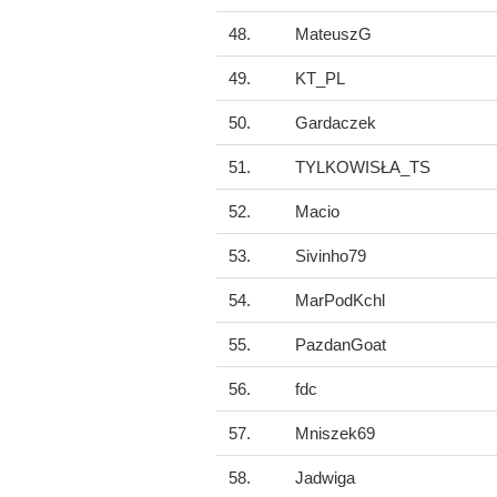
48.
MateuszG
49.
KT_PL
50.
Gardaczek
51.
TYLKOWISŁA_TS
52.
Macio
53.
Sivinho79
54.
MarPodKchl
55.
PazdanGoat
56.
fdc
57.
Mniszek69
58.
Jadwiga