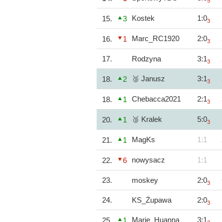
5
Kostek
1:0
15.
3
3
Marc_RC1920
2:0
16.
1
3
17.
Rodzyna
3:1
3
🥉 Janusz
3:1
18.
2
3
Chebacca2021
2:1
18.
1
3
🥉 Kralek
5:0
20.
1
3
MagKs
1:1
21.
1
nowysacz
1:1
22.
6
23.
moskey
2:0
3
24.
KS_Żupawa
2:0
3
Marie_Huanna
3:1
25.
1