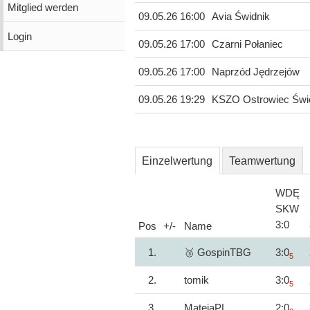
Mitglied werden
09.05.26 16:00
Avia Świdnik
Login
09.05.26 17:00
Czarni Połaniec
09.05.26 17:00
Naprzód Jędrzejów
09.05.26 19:29
KSZO Ostrowiec Świę
Einzelwertung
Teamwertung
WDĘ
SKW
3
:
0
Pos
+/-
Name
1.
🥉 GospinTBG
3:0
5
2.
tomik
3:0
5
3.
MatejaPL
2:0