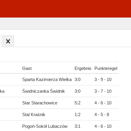
Gast
Ergebnis
Punkteregel
Sparta Kazimierza Wielka
3
:
0
3 - 9 - 10
ska
Świdniczanka Świdnik
3
:
0
3 - 7 - 10
Star Starachowice
5
:
2
4 - 6 - 10
Stal Kraśnik
1
:
2
4 - 5 - 8
Pogoń-Sokół Lubaczów
3
:
1
4 - 6 - 10