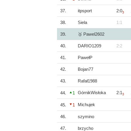
37.
itpsport
2:0
3
38.
Siela
1:1
39.
🥉 Pawel2602
40.
DARIO1209
2:2
41.
PawełP
42.
Bojan77
43.
Rafał1988
GórnikWisłoka
2:1
44.
1
3
Michujek
45.
1
46.
szymino
47.
brzycho