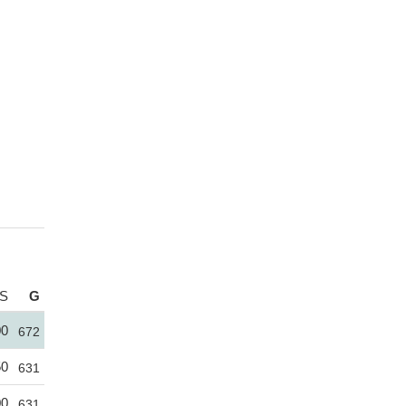
S
G
00
672
50
631
00
631