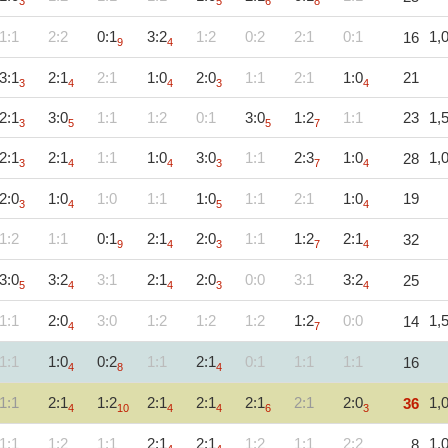
3
5
6
8
1:1
2:2
0:1
3:2
1:2
0:2
2:1
0:1
1,
16
9
4
3:1
2:1
2:1
1:0
2:0
1:1
2:1
1:0
21
3
4
4
3
4
2:1
3:0
1:1
1:2
0:1
3:0
1:2
1:1
23
1,
3
5
5
7
2:1
2:1
1:1
1:0
3:0
1:1
2:3
1:0
1,
28
3
4
4
3
7
4
2:0
1:0
1:0
1:1
1:0
1:1
2:1
1:0
19
3
4
5
4
1:2
1:1
0:1
2:1
2:0
1:1
1:2
2:1
32
9
4
3
7
4
3:0
3:2
3:1
2:1
2:0
0:0
3:1
3:2
25
5
4
4
3
4
1:1
2:0
3:0
1:2
1:2
1:2
1:2
0:0
1,
14
4
7
1:1
1:0
0:2
1:1
2:1
0:1
1:1
1:1
16
4
8
4
1:1
2:1
1:2
2:1
2:1
2:1
2:1
2:0
1,
36
4
10
4
4
6
3
1:1
1:2
1:1
2:1
2:1
1:2
1:1
2:2
1,
8