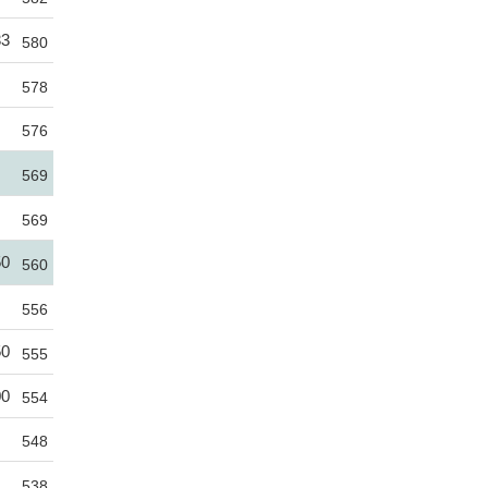
33
580
578
576
569
569
50
560
556
50
555
00
554
548
538