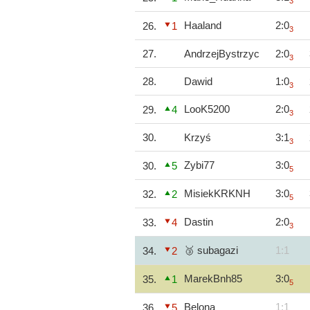
3
Haaland
2:0
26.
1
3
27.
AndrzejBystrzyc
2:0
3
28.
Dawid
1:0
3
LooK5200
2:0
29.
4
3
30.
Krzyś
3:1
3
Zybi77
3:0
30.
5
5
MisiekKRKNH
3:0
32.
2
5
Dastin
2:0
33.
4
3
🥉 subagazi
1:1
34.
2
MarekBnh85
3:0
35.
1
5
Belona
1:1
36.
5