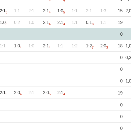
4
4
2:1
1:1
2:1
2:1
1:0
1:1
2:1
1:3
15
2,
3
4
5
1:0
0:2
1:0
2:1
2:1
1:1
0:1
1:1
19
3
4
4
8
0
1:1
1:0
1:0
2:1
1:1
1:2
1:2
2:0
18
1,
4
4
7
3
0
0,
0
0
1,
2:1
2:0
2:1
2:0
2:1
19
3
4
5
4
0
0
0