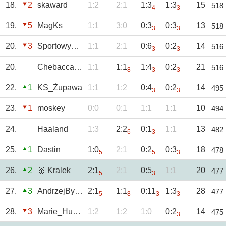
18.
2
skaward
1:2
2:1
1:3
1:3
15
518
4
3
19.
5
MagKs
1:1
3:0
0:3
0:3
13
518
3
3
20.
3
SportowyTBG
1:1
2:1
0:6
0:2
14
516
3
3
20.
Chebacca2021
1:1
1:1
1:4
0:2
21
516
8
3
3
22.
1
KS_Żupawa
1:1
1:2
0:4
0:2
14
495
3
3
23.
1
moskey
0:0
0:1
1:1
1:1
10
494
24.
Haaland
1:3
2:2
0:1
1:1
13
482
6
3
25.
1
Dastin
1:0
2:1
0:2
0:3
18
478
5
5
3
26.
2
🥉 Kralek
2:1
2:1
0:5
1:1
20
477
5
3
27.
3
AndrzejBystrzyc
2:1
1:1
0:11
1:3
28
477
5
8
3
3
28.
3
Marie_Huanna
1:2
1:2
1:0
0:2
14
475
3