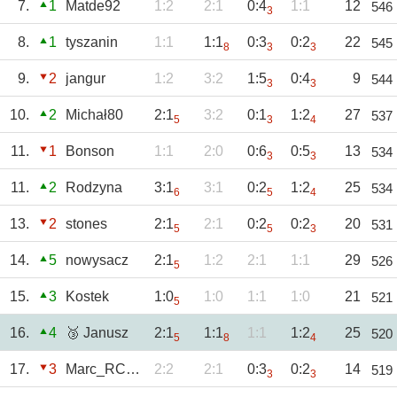
7.
1
Matde92
1:2
2:1
0:4
1:1
12
546
3
8.
1
tyszanin
1:1
1:1
0:3
0:2
22
545
8
3
3
9.
2
jangur
1:2
3:2
1:5
0:4
9
544
3
3
10.
2
Michał80
2:1
3:2
0:1
1:2
27
537
5
3
4
11.
1
Bonson
1:1
2:0
0:6
0:5
13
534
3
3
11.
2
Rodzyna
3:1
3:1
0:2
1:2
25
534
6
5
4
13.
2
stones
2:1
2:1
0:2
0:2
20
531
5
5
3
14.
5
nowysacz
2:1
1:2
2:1
1:1
29
526
5
15.
3
Kostek
1:0
1:0
1:1
1:0
21
521
5
16.
4
🥉 Janusz
2:1
1:1
1:1
1:2
25
520
5
8
4
17.
3
Marc_RC1920
2:2
2:1
0:3
0:2
14
519
3
3