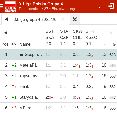
3. Liga Polska Grupa 4
Tippübersicht • 27 • Einzelwertung
3.Liga grupa 4 2025/26
SST
STA
SKW
SKR
SKA
CZP
CHE
KSZO
2
:
0
1
:
1
0
:
2
0
:
1
Pos
+/-
Name
P
G
1.
🥉 GospinTBG
1:1
2:1
0:3
1:3
13
628
3
3
2.
2
MatejaPL
1:1
3:1
1:4
1:3
16
565
3
3
3.
2
kapselms
1:1
2:0
1:1
1:2
16
563
4
4.
2
tomik
1:1
3:1
0:4
0:2
9
562
3
3
5.
1
Starydziad58
2:0
2:0
0:3
1:3
16
557
7
3
3
6.
3
MPitra
1:2
3:1
1:5
1:3
6
556
3
3