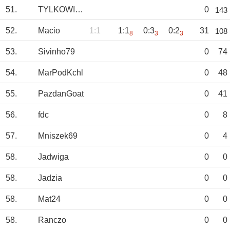
51.
TYLKOWISŁA_TS
0
143
52.
Macio
1:1
1:1
0:3
0:2
31
108
8
3
3
53.
Sivinho79
0
74
54.
MarPodKchl
0
48
55.
PazdanGoat
0
41
56.
fdc
0
8
57.
Mniszek69
0
4
58.
Jadwiga
0
0
58.
Jadzia
0
0
58.
Mat24
0
0
58.
Ranczo
0
0