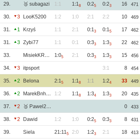
29.
🥉 subagazi
1:1
1:1
0:2
0:2
16
471
8
5
3
30.
3
LooK5200
1:2
1:0
2:1
2:2
10
469
31.
1
Krzyś
1:1
2:1
0:1
0:1
17
462
3
5
31.
3
Zybi77
1:1
0:1
0:3
1:3
22
462
3
3
33.
MisiekKRKNH
1:0
2:1
0:3
1:3
15
456
5
3
3
34.
3
itpsport
3:1
8
454
35.
2
Belona
2:1
1:1
1:1
1:2
33
449
5
8
4
36.
2
MarekBnh85
1:2
1:1
1:3
1:3
20
435
8
4
3
37.
2
🥉 Pawel2602
0
433
38.
2
Dawid
1:2
1:0
0:2
0:3
8
431
5
3
39.
Siela
21:11
2:0
1:2
2:1
18
413
5
3