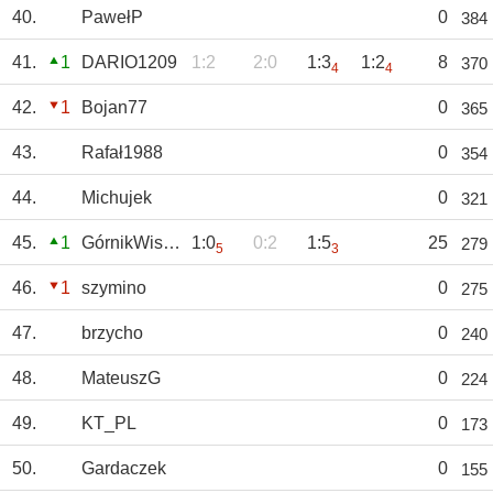
40.
PawełP
0
384
41.
1
DARIO1209
1:2
2:0
1:3
1:2
8
370
4
4
42.
1
Bojan77
0
365
43.
Rafał1988
0
354
44.
Michujek
0
321
45.
1
GórnikWisłoka
1:0
0:2
1:5
25
279
5
3
46.
1
szymino
0
275
47.
brzycho
0
240
48.
MateuszG
0
224
49.
KT_PL
0
173
50.
Gardaczek
0
155