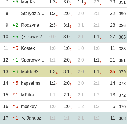
7.
5
MagKs
1:3
3:0
1:1
2:2
29
391
4
3
6
5
8.
Starydziad58
1:2
2:0
2:0
2:1
22
390
4
3
9.
2
Rodzyna
2:3
3:1
3:1
2:1
23
386
4
3
10.
5
🥉 Pawel2602
0:0
3:0
2:1
1:1
27
385
3
7
11.
5
Kostek
1:0
1:0
1:0
1:0
11
383
3
12.
1
SportowyTBG
1:1
2:0
2:0
1:1
21
381
3
7
13.
6
Matde92
1:3
3:1
2:0
1:1
35
379
4
3
7
14.
5
kapselms
1:2
2:0
2:0
2:1
14
378
4
3
15.
1
MPitra
1:1
2:1
2:1
1:2
13
372
3
16.
6
moskey
1:0
1:0
1:2
1:2
6
370
3
17.
1
🥉 Janusz
1:1
1:1
2:1
1:2
11
368