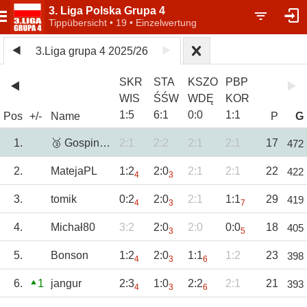
3. Liga Polska Grupa 4
Tippübersicht • 19 • Einzelwertung
3.Liga grupa 4 2025/26
SKR
STA
KSZO
PBP
WIS
ŚŚW
WDĘ
KOR
1
:
5
6
:
1
0
:
0
1
:
1
Pos
+/-
Name
P
G
1.
🥉 GospinTBG
2:1
2:2
2:1
2:1
17
472
2.
MatejaPL
1:2
2:0
2:1
2:1
22
422
4
3
3.
tomik
0:2
2:0
2:1
1:1
29
419
4
3
7
4.
Michał80
3:2
2:0
2:0
0:0
18
405
3
5
5.
Bonson
1:2
2:0
1:1
1:2
23
398
4
3
6
6.
1
jangur
2:3
1:0
2:2
2:1
21
393
4
3
6