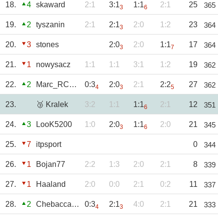
18.
4
skaward
2:1
3:1
1:1
2:1
25
365
3
6
19.
2
tyszanin
2:1
2:1
2:0
1:2
23
364
3
20.
3
stones
2:0
2:0
1:1
17
364
3
7
21.
1
nowysacz
1:1
1:1
3:1
1:2
19
362
22.
2
Marc_RC1920
0:3
2:0
2:1
2:2
27
362
4
3
5
23.
🥉 Kralek
3:2
1:1
1:1
2:1
12
351
6
24.
3
LooK5200
1:0
2:0
1:1
2:0
21
345
3
6
25.
7
itpsport
0
344
26.
1
Bojan77
2:2
1:3
2:0
2:1
8
339
27.
1
Haaland
2:0
0:0
2:1
0:2
11
337
28.
2
Chebacca2021
0:3
2:1
4:0
2:1
21
333
4
3