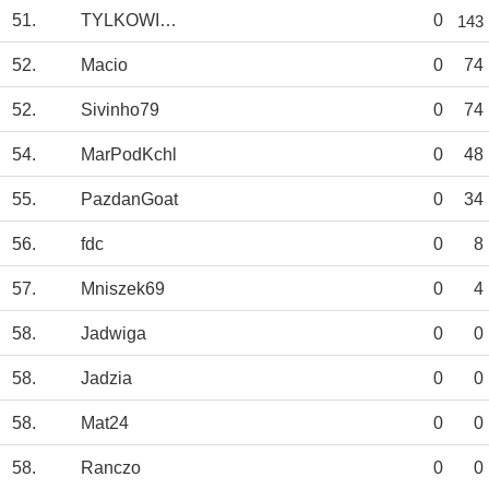
51.
TYLKOWISŁA_TS
0
143
52.
Macio
0
74
52.
Sivinho79
0
74
54.
MarPodKchl
0
48
55.
PazdanGoat
0
34
56.
fdc
0
8
57.
Mniszek69
0
4
58.
Jadwiga
0
0
58.
Jadzia
0
0
58.
Mat24
0
0
58.
Ranczo
0
0