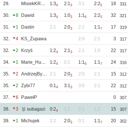
29.
MisiekKRKNH
1:3
2:1
3:1
2:2
18
331
4
3
5
30.
8
Dawid
1:3
1:0
1:1
2:2
32
321
4
3
6
5
31.
1
Dastin
2:1
2:0
2:1
1:1
17
319
3
7
32.
4
KS_Żupawa
2:0
2:1
3
317
32.
2
Krzyś
1:2
2:1
2:1
1:0
22
317
4
3
34.
1
Marie_Huanna
1:2
0:1
1:1
1:1
24
316
4
6
7
35.
2
AndrzejBystrzyc
2:1
2:0
2:0
2:1
15
312
3
35.
2
Zybi77
0:1
3:1
3:0
2:1
22
312
4
3
37.
6
PawełP
0
307
38.
3
🥉 subagazi
0:2
1:1
2:1
1:2
15
307
4
39.
1
Michujek
2:2
2:0
0:1
1:1
20
302
3
7