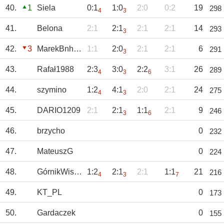
40.
1
Siela
0:1
1:0
2:0
0:2
19
298
4
3
41.
Belona
2:1
2:1
2:1
2:1
14
293
3
42.
3
MarekBnh85
1:1
2:0
2:1
2:1
6
291
3
43.
Rafał1988
2:3
3:0
2:2
3:1
26
289
4
3
6
44.
szymino
1:2
4:1
2:0
2:1
24
275
4
3
45.
DARIO1209
2:1
2:1
1:1
2:1
9
246
3
6
46.
brzycho
0
232
47.
MateuszG
0
224
48.
GórnikWisłoka
1:2
2:1
2:1
1:1
21
216
4
3
7
49.
KT_PL
0
173
50.
Gardaczek
0
155