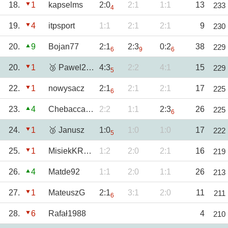
18.
1
kapselms
2:0
2:1
1:1
13
233
4
19.
4
itpsport
1:1
2:1
2:1
9
230
20.
9
Bojan77
2:1
2:3
0:2
38
229
6
9
6
20.
1
🥉 Pawel2602
4:3
2:2
4:1
15
229
5
22.
1
nowysacz
2:1
2:1
2:1
17
225
6
23.
4
Chebacca2021
2:2
1:1
2:3
26
225
6
24.
1
🥉 Janusz
1:0
1:0
1:0
17
222
5
25.
1
MisiekKRKNH
1:2
2:0
2:1
16
219
26.
4
Matde92
1:1
2:0
1:1
26
213
27.
1
MateuszG
2:1
3:1
2:0
11
211
6
28.
6
Rafał1988
4
210