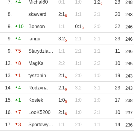
7.
4
Michał80
0:1
1:0
1:2
23
248
6
8.
skaward
2:1
1:1
2:1
20
248
6
9.
10
Bonson
1:1
0:1
2:0
32
246
9
9.
4
jangur
3:2
2:1
2:1
23
246
5
9.
5
Starydziad58
1:1
2:1
1:1
11
246
12.
8
MagKs
2:2
1:1
2:2
10
245
13.
1
tyszanin
2:1
2:0
1:0
19
243
6
14.
4
Rodzyna
2:1
3:2
3:1
23
243
6
15.
1
Kostek
1:0
1:0
1:0
17
238
5
16.
7
LooK5200
2:1
1:0
2:1
10
237
6
17.
3
SportowyTBG
1:1
2:0
1:1
14
236