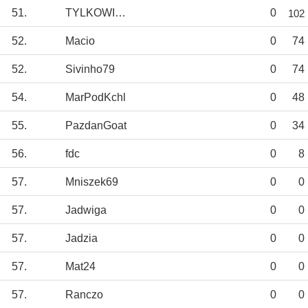
51.
TYLKOWISŁA_TS
0
102
52.
Macio
0
74
52.
Sivinho79
0
74
54.
MarPodKchl
0
48
55.
PazdanGoat
0
34
56.
fdc
0
8
57.
Mniszek69
0
0
57.
Jadwiga
0
0
57.
Jadzia
0
0
57.
Mat24
0
0
57.
Ranczo
0
0