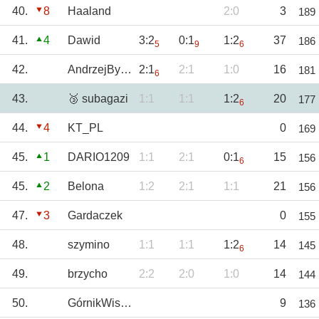
40.
8
Haaland
2:0
3
189
41.
4
Dawid
3:2
0:1
1:2
37
186
5
9
6
42.
AndrzejBystrzyc
2:1
2:1
1:0
16
181
6
43.
🥉 subagazi
1:1
1:1
1:2
20
177
6
44.
4
KT_PL
0
169
45.
1
DARIO1209
1:1
2:1
0:1
15
156
6
45.
2
Belona
1:2
2:1
1:1
21
156
47.
3
Gardaczek
0
155
48.
szymino
1:1
1:1
1:2
14
145
6
49.
brzycho
2:2
2:0
1:0
14
144
50.
GórnikWisłoka
9
136