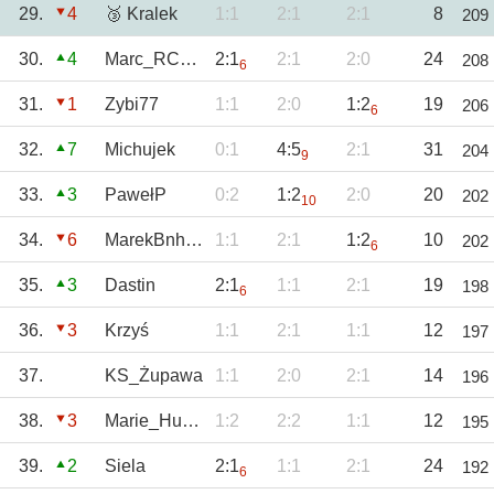
29.
4
🥉 Kralek
1:1
2:1
2:1
8
209
30.
4
Marc_RC1920
2:1
2:1
2:0
24
208
6
31.
1
Zybi77
1:1
2:0
1:2
19
206
6
32.
7
Michujek
0:1
4:5
2:1
31
204
9
33.
3
PawełP
0:2
1:2
2:0
20
202
10
34.
6
MarekBnh85
1:1
2:1
1:2
10
202
6
35.
3
Dastin
2:1
1:1
2:1
19
198
6
36.
3
Krzyś
1:1
2:1
1:1
12
197
37.
KS_Żupawa
1:1
2:0
2:1
14
196
38.
3
Marie_Huanna
1:2
2:2
1:1
12
195
39.
2
Siela
2:1
1:1
2:1
24
192
6