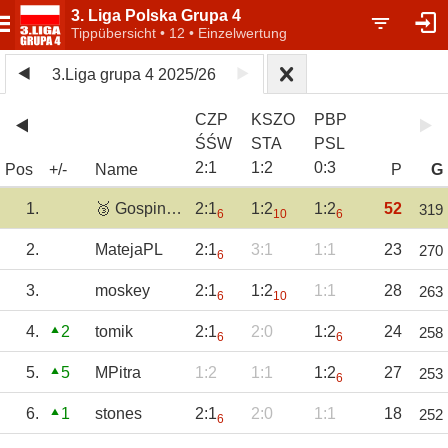
3. Liga Polska Grupa 4
Tippübersicht • 12 • Einzelwertung
3.Liga grupa 4 2025/26
CZP
KSZO
PBP
ŚŚW
STA
PSL
2
:
1
1
:
2
0
:
3
Pos
+/-
Name
P
G
1.
🥉 GospinTBG
2:1
1:2
1:2
52
319
6
10
6
2.
MatejaPL
2:1
3:1
1:1
23
270
6
3.
moskey
2:1
1:2
1:1
28
263
6
10
4.
2
tomik
2:1
2:0
1:2
24
258
6
6
5.
5
MPitra
1:2
1:1
1:2
27
253
6
6.
1
stones
2:1
2:0
1:1
18
252
6