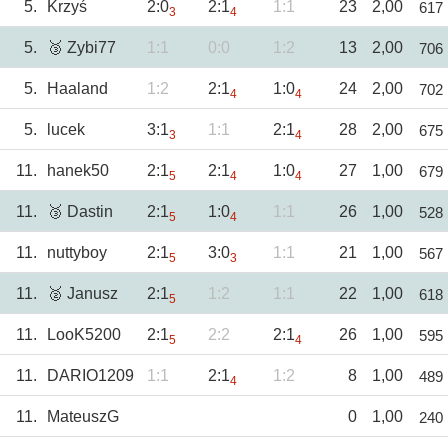
5.
Krzyś
2:0
2:1
1:1
23
2,00
617
3
4
5.
🥉 Zybi77
1:1
0:0
1:2
13
2,00
706
5.
Haaland
1:2
2:1
1:0
24
2,00
702
4
4
5.
lucek
3:1
1:1
2:1
28
2,00
675
3
4
11.
hanek50
2:1
2:1
1:0
27
1,00
679
5
4
4
11.
🥉 Dastin
2:1
1:0
1:1
26
1,00
528
5
4
11.
nuttyboy
2:1
3:0
1:1
21
1,00
567
5
3
11.
🥈 Janusz
2:1
1:2
1:1
22
1,00
618
5
11.
LooK5200
2:1
2:2
2:1
26
1,00
595
5
4
11.
DARIO1209
1:1
2:1
1:2
8
1,00
489
4
11.
MateuszG
0
1,00
240