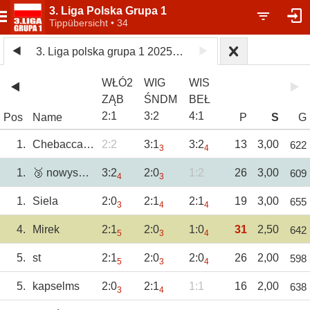
3. Liga Polska Grupa 1
Tippübersicht • 34
3. Liga polska grupa 1 2025/26
WŁÓ2
WIG
WIS
ZĄB
ŚNDM
BEŁ
2
:
1
3
:
2
4
:
1
Pos
Name
P
S
G
1.
Chebacca2021
2:2
3:1
3:2
13
3,00
622
3
4
1.
🥉 nowysacz
3:2
2:0
1:2
26
3,00
609
4
3
1.
Siela
2:0
2:1
2:1
19
3,00
655
3
4
4
4.
Mirek
2:1
2:0
1:0
31
2,50
642
5
3
4
5.
st
2:1
2:0
2:0
26
2,00
598
5
3
4
5.
kapselms
2:0
2:1
1:1
16
2,00
638
3
4