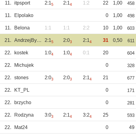
11.
itpsport
2:1
2:1
1:2
22
1,00
458
5
4
11.
Elpolako
0
1,00
498
11.
Belona
1:1
1:1
2:2
10
1,00
603
21.
AndrzejBystrzyc
2:1
2:0
2:1
31
0,50
611
5
3
4
22.
kostek
1:0
1:0
0:1
20
604
4
4
22.
Michujek
0
328
22.
stones
2:0
2:0
2:1
21
677
3
3
4
22.
KT_PL
0
171
22.
brzycho
0
281
22.
Rodzyna
3:0
2:1
3:2
25
593
3
4
4
22.
Mat24
0
49