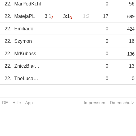
22.
MarPodKchl
0
56
22.
MatejaPL
3:1
3:1
1:2
17
699
3
3
22.
Emiliado
0
424
22.
Szymon
0
16
22.
MrKubass
0
136
22.
ZniczBiałapis
0
13
22.
TheLucamino
0
0
DE
Hilfe
App
Impressum
Datenschutz