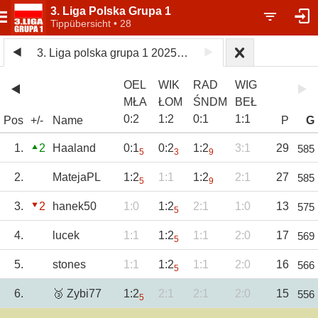
3. Liga Polska Grupa 1
Tippübersicht • 28
3. Liga polska grupa 1 2025/26
OEL
WIK
RAD
WIG
MŁA
ŁOM
ŚNDM
BEŁ
0
:
2
1
:
2
0
:
1
1
:
1
Pos
+/-
Name
P
G
1.
2
Haaland
0:1
0:2
1:2
3:1
29
585
5
3
9
2.
MatejaPL
1:2
1:1
1:2
2:1
27
585
5
9
3.
2
hanek50
1:0
1:2
2:1
1:0
13
575
5
4.
lucek
1:1
1:2
1:1
2:0
17
569
5
5.
stones
1:1
1:2
1:1
2:0
16
566
5
6.
🥉 Zybi77
1:2
2:1
2:1
2:0
15
556
5