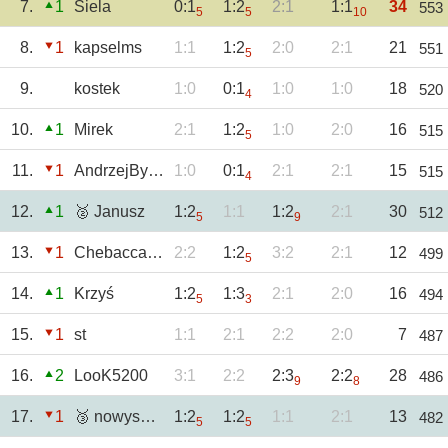
7.
1
Siela
0:1
1:2
2:1
1:1
34
553
5
5
10
8.
1
kapselms
1:1
1:2
2:0
2:1
21
551
5
9.
kostek
1:0
0:1
1:0
1:0
18
520
4
10.
1
Mirek
2:1
1:2
1:0
2:0
16
515
5
11.
1
AndrzejBystrzyc
1:0
0:1
2:1
2:1
15
515
4
12.
1
🥈 Janusz
1:2
1:1
1:2
2:1
30
512
5
9
13.
1
Chebacca2021
2:2
1:2
3:2
2:1
12
499
5
14.
1
Krzyś
1:2
1:3
2:1
2:0
16
494
5
3
15.
1
st
1:1
2:1
2:2
2:0
7
487
16.
2
LooK5200
3:1
2:2
2:3
2:2
28
486
9
8
17.
1
🥉 nowysacz
1:2
1:2
1:1
2:1
13
482
5
5