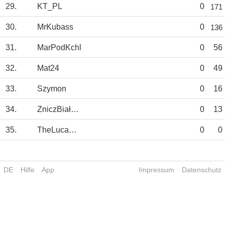
29.
KT_PL
0
171
30.
MrKubass
0
136
31.
MarPodKchl
0
56
32.
Mat24
0
49
33.
Szymon
0
16
34.
ZniczBiałapis
0
13
35.
TheLucamino
0
0
DE
Hilfe
App
Impressum
Datenschutz