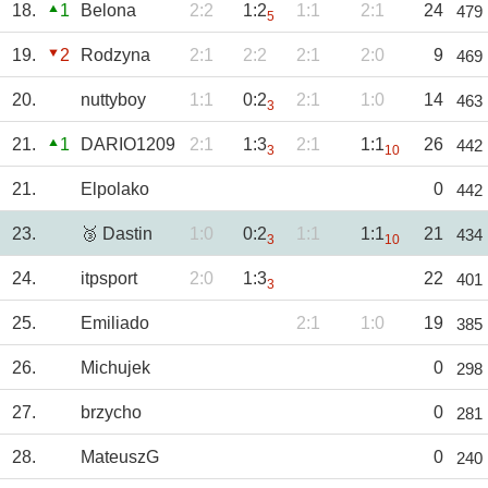
18.
1
Belona
2:2
1:2
1:1
2:1
24
479
5
19.
2
Rodzyna
2:1
2:2
2:1
2:0
9
469
20.
nuttyboy
1:1
0:2
2:1
1:0
14
463
3
21.
1
DARIO1209
2:1
1:3
2:1
1:1
26
442
3
10
21.
Elpolako
0
442
23.
🥉 Dastin
1:0
0:2
1:1
1:1
21
434
3
10
24.
itpsport
2:0
1:3
22
401
3
25.
Emiliado
2:1
1:0
19
385
26.
Michujek
0
298
27.
brzycho
0
281
28.
MateuszG
0
240