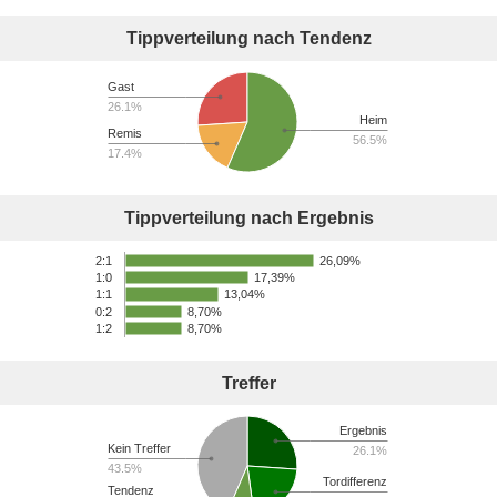
Tippverteilung nach Tendenz
Gast
26.1%
Heim
Remis
56.5%
17.4%
Tippverteilung nach Ergebnis
26,09%
2:1
17,39%
1:0
13,04%
1:1
0:2
8,70%
1:2
8,70%
Treffer
Ergebnis
Kein Treffer
26.1%
43.5%
Tordifferenz
Tendenz