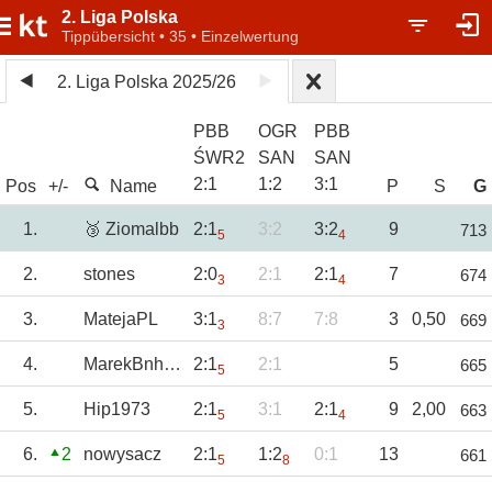
2. Liga Polska
Tippübersicht • 35 • Einzelwertung
2. Liga Polska 2025/26
PBB
OGR
PBB
ŚWR2
SAN
SAN
2
:
1
1
:
2
3
:
1
Pos
+/-
Name
P
S
G
1.
🥉 Ziomalbb
2:1
3:2
3:2
9
713
5
4
2.
stones
2:0
2:1
2:1
7
674
3
4
3.
MatejaPL
3:1
8:7
7:8
3
0,50
669
3
4.
MarekBnh85
2:1
2:1
5
665
5
5.
Hip1973
2:1
3:1
2:1
9
2,00
663
5
4
6.
2
nowysacz
2:1
1:2
0:1
13
661
5
8