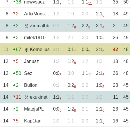
7.
38
nowysacz
1:1
1:1
1:1
1:1
35
50
7
11
8.
2
ArtixMonster13
1:2
1:0
2:0
2:1
18
49
6
8.
2
🥉 Ziomalbb
0:3
1:2
2:2
3:1
21
49
8
9
4
8.
3
milek1910
1:2
2:1
2:0
1:0
26
49
5
11.
67
🥉 Kornelius
2:1
0:1
0:0
2:1
42
48
7
9
6
12.
5
Janusz
1:2
1:2
1:2
1:2
18
48
8
12.
50
Sez
0:0
3:0
1:1
2:1
36
48
5
11
6
14.
2
Bulion
0:1
0:2
2:0
1:0
23
45
6
5
14.
11
🥉 ekukinet
1:1
1:1
2:0
1:2
11
45
7
14.
2
MatejaPL
0:0
1:2
2:1
2:1
23
45
5
8
6
14.
5
Kap1tan
2:0
1:1
2:0
2:1
16
45
6