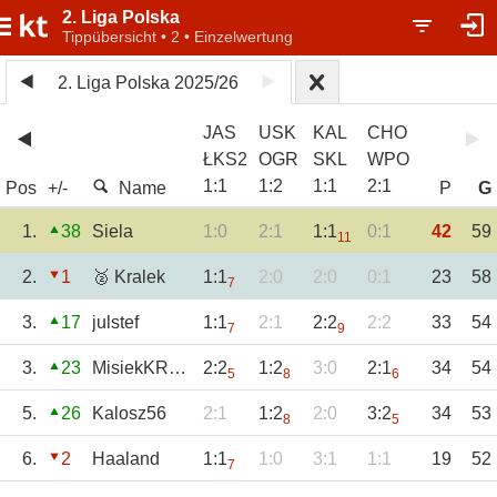
2. Liga Polska
Tippübersicht • 2 • Einzelwertung
2. Liga Polska 2025/26
JAS
USK
KAL
CHO
ŁKS2
OGR
SKL
WPO
1
:
1
1
:
2
1
:
1
2
:
1
Pos
+/-
Name
P
G
1.
38
Siela
1:0
2:1
1:1
0:1
42
59
11
2.
1
🥈 Kralek
1:1
2:0
2:0
0:1
23
58
7
3.
17
julstef
1:1
2:1
2:2
2:2
33
54
7
9
3.
23
MisiekKRKNH
2:2
1:2
3:0
2:1
34
54
5
8
6
5.
26
Kalosz56
2:1
1:2
2:0
3:2
34
53
8
5
6.
2
Haaland
1:1
1:0
3:1
1:1
19
52
7