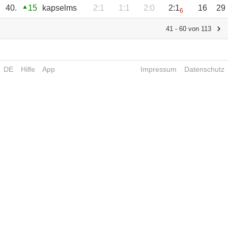
40.
15
kapselms
2:1
1:1
2:0
2:1
16
29
6
41 - 60 von 113
DE
Hilfe
App
Impressum
Datenschutz