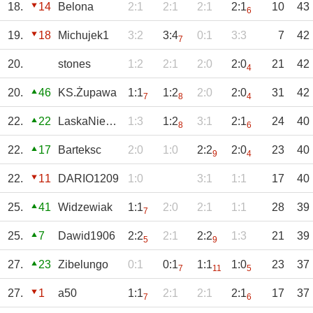
18.
14
Belona
2:1
2:1
2:1
2:1
10
43
6
19.
18
Michujek1
3:2
3:4
0:1
3:3
7
42
7
20.
stones
1:2
2:1
2:0
2:0
21
42
4
20.
46
KS.Żupawa
1:1
1:2
2:0
2:0
31
42
7
8
4
22.
22
LaskaNiebieska
1:3
1:2
3:1
2:1
24
40
8
6
22.
17
Barteksc
2:0
1:0
2:2
2:0
23
40
9
4
22.
11
DARIO1209
1:0
3:1
1:1
17
40
25.
41
Widzewiak
1:1
2:0
2:1
1:1
28
39
7
25.
7
Dawid1906
2:2
2:1
2:2
1:3
21
39
5
9
27.
23
Zibelungo
0:1
0:1
1:1
1:0
23
37
7
11
5
27.
1
a50
1:1
2:1
2:1
2:1
17
37
7
6