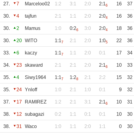
27.
7
Marceloo02
1:2
3:1
2:0
2:1
16
37
6
30.
4
tajfun
2:1
1:1
2:0
2:0
16
36
4
30.
2
Mamus
1:0
0:2
3:0
2:0
18
36
6
4
30.
20
WITO
1:1
2:1
2:0
1:0
22
36
7
5
33.
6
kaczy
1:1
1:1
2:0
0:1
17
34
7
34.
23
skaward
2:1
2:1
2:0
2:1
10
33
6
35.
4
Siwy1964
1:1
1:2
2:1
2:2
15
32
7
8
35.
24
Ynloff
1:0
2:1
1:0
0:1
9
32
37.
17
RAMIREZ
1:2
2:1
3:1
2:1
10
31
6
38.
12
subagazi
0:2
1:1
0:1
0:1
10
30
38.
31
Waco
1:0
1:1
2:0
1:1
0
30