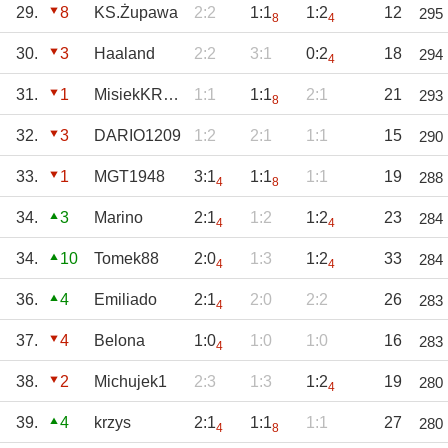
29.
8
KS.Żupawa
2:2
1:1
1:2
12
295
8
4
30.
3
Haaland
2:2
3:1
0:2
18
294
4
31.
1
MisiekKRKNH
1:1
1:1
2:1
21
293
8
32.
3
DARIO1209
1:2
2:1
1:1
15
290
33.
1
MGT1948
3:1
1:1
1:1
19
288
4
8
34.
3
Marino
2:1
1:2
1:2
23
284
4
4
34.
10
Tomek88
2:0
1:3
1:2
33
284
4
4
36.
4
Emiliado
2:1
2:0
2:2
26
283
4
37.
4
Belona
1:0
1:0
1:0
16
283
4
38.
2
Michujek1
2:3
1:3
1:2
19
280
4
39.
4
krzys
2:1
1:1
1:1
27
280
4
8