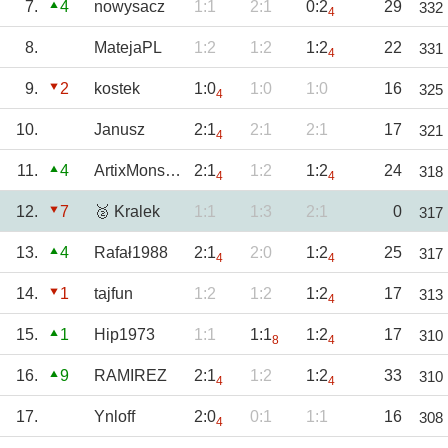
7.
4
nowysacz
1:1
2:1
0:2
29
332
4
8.
MatejaPL
1:2
1:2
1:2
22
331
4
9.
2
kostek
1:0
1:0
1:0
16
325
4
10.
Janusz
2:1
2:1
2:1
17
321
4
11.
4
ArtixMonster13
2:1
1:2
1:2
24
318
4
4
12.
7
🥈 Kralek
1:1
1:3
2:1
0
317
13.
4
Rafał1988
2:1
2:0
1:2
25
317
4
4
14.
1
tajfun
1:2
1:2
1:2
17
313
4
15.
1
Hip1973
1:1
1:1
1:2
17
310
8
4
16.
9
RAMIREZ
2:1
1:2
1:2
33
310
4
4
17.
Ynloff
2:0
0:1
1:1
16
308
4