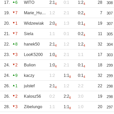
17.
6
WITO
2:1
0:1
1:2
28
308
4
4
19.
7
Marie_Huanna
1:2
2:1
0:2
7
307
4
20.
1
Widzewiak
2:0
1:3
0:1
19
307
4
4
21.
7
Siela
1:1
0:1
0:2
11
305
4
22.
8
hanek50
2:1
1:2
1:2
32
304
4
4
23.
3
LooK5200
1:0
2:1
1:1
17
303
4
24.
2
Bulion
1:0
2:1
0:1
18
299
4
4
24.
9
kaczy
1:2
1:1
0:1
32
299
8
4
26.
1
julstef
2:1
1:2
2:2
22
298
4
26.
2
Kalosz56
0:2
2:2
3:0
19
298
6
28.
3
Zibelungo
1:1
1:1
1:0
20
297
8