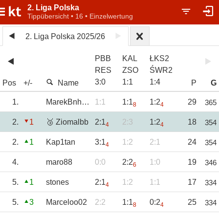
2. Liga Polska
Tippübersicht • 16 • Einzelwertung
2. Liga Polska 2025/26
PBB
KAL
ŁKS2
RES
ZSO
ŚWR2
3
:
0
1
:
1
1
:
4
Pos
+/-
Name
P
G
1.
MarekBnh85
1:1
1:1
1:2
29
365
8
4
2.
1
🥉 Ziomalbb
2:1
2:3
1:2
18
354
4
4
2.
1
Kap1tan
3:1
1:2
2:1
24
354
4
4.
maro88
0:0
2:2
1:0
19
346
6
5.
1
stones
2:1
1:2
1:1
17
334
4
5.
3
Marceloo02
2:2
1:1
0:2
25
334
8
4