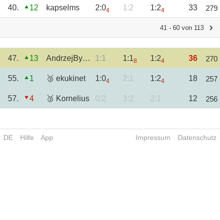
40.
12
kapselms
2:0
1:2
1:2
33
279
4
4
41 - 60 von 113
47.
13
AndrzejBystrzyc
1:1
1:1
1:2
36
270
8
4
55.
1
🥉 ekukinet
1:0
2:1
1:2
18
257
4
4
57.
4
🥉 Kornelius
0:2
3:2
2:1
12
256
DE
Hilfe
App
Impressum
Datenschutz