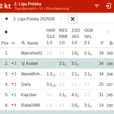
2. Liga Polska
Tippübersicht • 11 • Einzelwertung
2. Liga Polska 2025/26
HKR
RES
ZSO
OGR
ŚSZ
RBB
JAS
SKL
1
:
3
1
:
0
1
:
0
2
:
1
Pos
+/-
Name
P
G
1.
Marceloo02
2:0
1:1
1:0
2:1
19
249
5
5
2.
3
🥈 Kralek
1:1
2:1
3:1
1:1
34
248
5
3
3.
3
MarekBnh85
1:3
1:2
2:1
2:1
34
248
12
4
5
4.
1
Siela
0:1
1:2
1:1
1:1
25
247
10
5.
1
Kap1tan
3:1
2:1
4:2
2:2
31
245
5
3
6.
4
Rafał1988
1:0
1:1
2:0
3:1
14
240
3
3