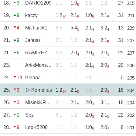
18.
3
DARIO1209
1:1
1:0
1:1
1:2
27
215
6
19.
9
kaczy
1:2
2:1
1:0
2:1
31
211
10
5
5
5
20.
4
Michujek1
6:5
5:4
2:1
3:2
13
209
5
4
4
21.
9
Janusz
2:1
1:2
2:1
2:1
31
207
4
5
21.
6
RAMIREZ
2:0
2:0
2:0
2:0
25
207
4
3
3
23.
ArtixMonster13
3:1
1:1
2:1
2:0
20
206
4
3
24.
14
Belona
1:1
1:1
1:1
1:1
0
205
25.
3
🥉 Kornelius
1:2
2:1
1:1
2:0
18
204
10
5
3
26.
3
MisiekKRKNH
2:1
2:1
2:0
3:1
18
204
5
3
3
27.
1
Sez
3:1
1:2
2:0
2:1
22
202
3
5
28.
9
LooK5200
1:1
1:1
1:0
2:0
8
201
5
3