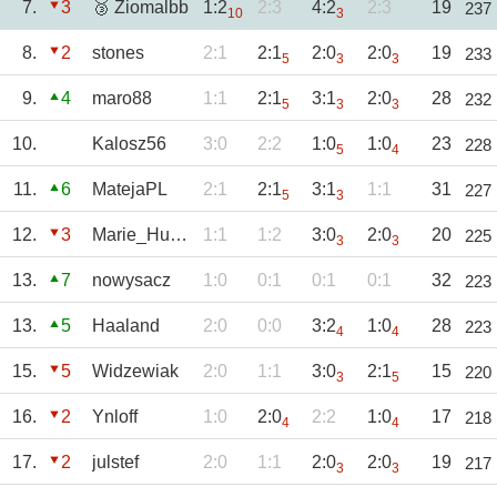
7.
3
🥉 Ziomalbb
1:2
2:3
4:2
2:3
19
237
10
3
8.
2
stones
2:1
2:1
2:0
2:0
19
233
5
3
3
9.
4
maro88
1:1
2:1
3:1
2:0
28
232
5
3
3
10.
Kalosz56
3:0
2:2
1:0
1:0
23
228
5
4
11.
6
MatejaPL
2:1
2:1
3:1
1:1
31
227
5
3
12.
3
Marie_Huanna
1:1
1:2
3:0
2:0
20
225
3
3
13.
7
nowysacz
1:0
0:1
0:1
0:1
32
223
13.
5
Haaland
2:0
0:0
3:2
1:0
28
223
4
4
15.
5
Widzewiak
2:0
1:1
3:0
2:1
15
220
3
5
16.
2
Ynloff
1:0
2:0
2:2
1:0
17
218
4
4
17.
2
julstef
2:0
1:1
2:0
2:0
19
217
3
3