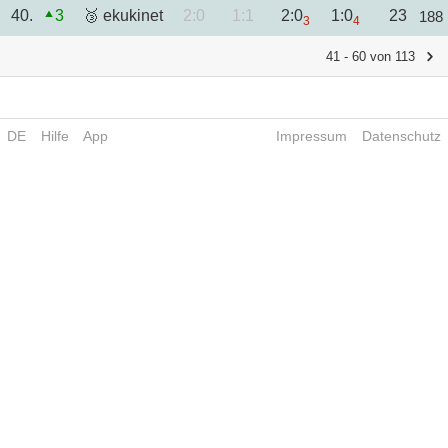
40.
3
🥉 ekukinet
2:0
1:1
2:0
1:0
23
188
3
4
41 - 60 von 113
DE
Hilfe
App
Impressum
Datenschutz