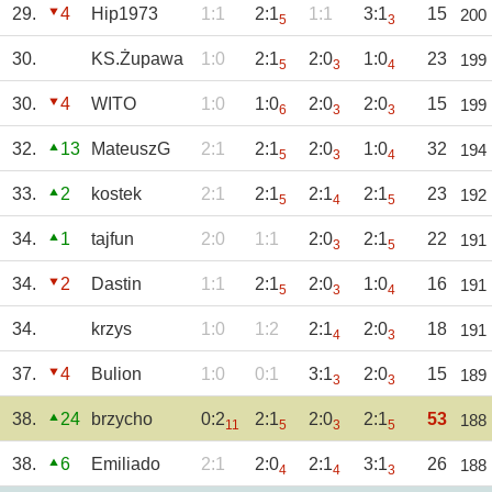
29.
4
Hip1973
1:1
2:1
1:1
3:1
15
200
5
3
30.
KS.Żupawa
1:0
2:1
2:0
1:0
23
199
5
3
4
30.
4
WITO
1:0
1:0
2:0
2:0
15
199
6
3
3
32.
13
MateuszG
2:1
2:1
2:0
1:0
32
194
5
3
4
33.
2
kostek
2:1
2:1
2:1
2:1
23
192
5
4
5
34.
1
tajfun
2:0
1:1
2:0
2:1
22
191
3
5
34.
2
Dastin
1:1
2:1
2:0
1:0
16
191
5
3
4
34.
krzys
1:0
1:2
2:1
2:0
18
191
4
3
37.
4
Bulion
1:0
0:1
3:1
2:0
15
189
3
3
38.
24
brzycho
0:2
2:1
2:0
2:1
53
188
11
5
3
5
38.
6
Emiliado
2:1
2:0
2:1
3:1
26
188
4
4
3