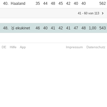
40.
Haaland
35
44
48
45
42
40
40
562
41 - 60 von 113
48.
🥉 ekukinet
46
40
41
42
41
47
48
1,00
543
DE
Hilfe
App
Impressum
Datenschutz