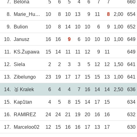
7.
Belona
5
6
5
4
6
7
7
660
8.
Marie_Huanna
10
8
10
13
9
11
8
2,00
654
9.
Bulion
10
8
14
10
10
6
9
1,00
652
10.
Janusz
16
16
9
6
10
10
10
1,00
649
11.
KS.Żupawa
15
14
11
11
12
9
11
649
12.
Siela
2
2
3
3
5
12
12
1,50
641
13.
Zibelungo
23
19
17
17
15
15
13
1,00
641
14.
🥈 Kralek
6
4
4
7
16
14
14
2,50
636
15.
Kap1tan
4
5
8
15
14
17
15
634
16.
RAMIREZ
24
24
21
19
20
16
16
632
17.
Marceloo02
12
15
16
16
17
13
17
630