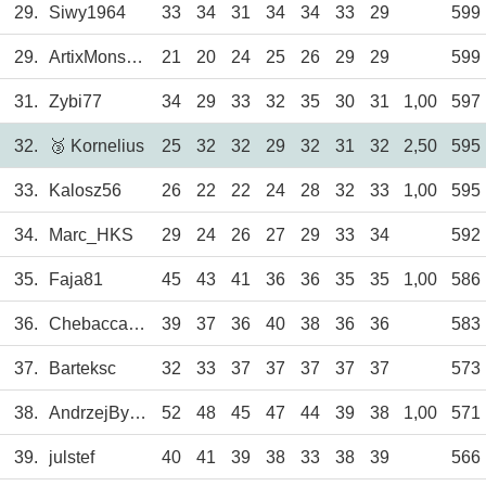
29.
Siwy1964
33
34
31
34
34
33
29
599
29.
ArtixMonster13
21
20
24
25
26
29
29
599
31.
Zybi77
34
29
33
32
35
30
31
1,00
597
32.
🥉 Kornelius
25
32
32
29
32
31
32
2,50
595
33.
Kalosz56
26
22
22
24
28
32
33
1,00
595
34.
Marc_HKS
29
24
26
27
29
33
34
592
35.
Faja81
45
43
41
36
36
35
35
1,00
586
36.
Chebacca2021
39
37
36
40
38
36
36
583
37.
Barteksc
32
33
37
37
37
37
37
573
38.
AndrzejBystrzyc
52
48
45
47
44
39
38
1,00
571
39.
julstef
40
41
39
38
33
38
39
566