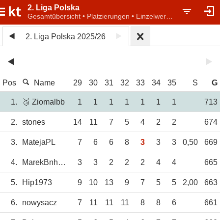
2. Liga Polska
Gesamtübersicht • Platzierungen • Einzelwertung
2. Liga Polska 2025/26
Pos
Name
29
30
31
32
33
34
35
S
G
1.
🥉 Ziomalbb
1
1
1
1
1
1
1
713
2.
stones
14
11
7
5
4
2
2
674
3.
MatejaPL
7
6
6
8
3
3
3
0,50
669
4.
MarekBnh85
3
3
2
2
2
4
4
665
5.
Hip1973
9
10
13
9
7
5
5
2,00
663
6.
nowysacz
7
11
11
11
8
8
6
661