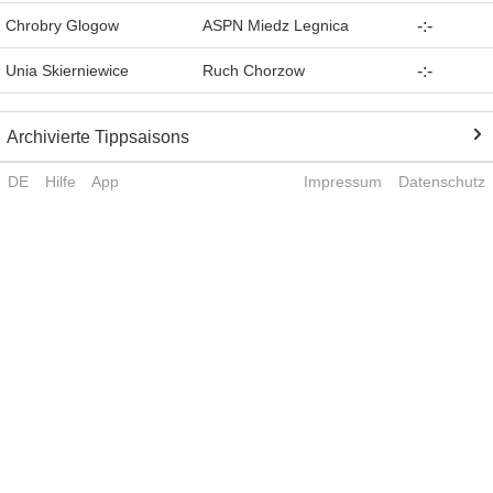
Chrobry Glogow
ASPN Miedz Legnica
-
:
-
Unia Skierniewice
Ruch Chorzow
-
:
-
Archivierte Tippsaisons
DE
Hilfe
App
Impressum
Datenschutz