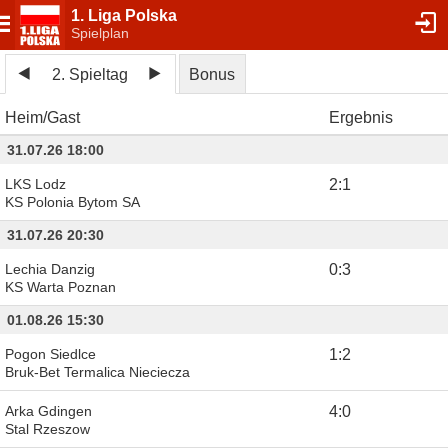
1. Liga Polska
Spielplan
2. Spieltag
Bonus
Heim
Gast
Ergebnis
31.07.26 18:00
LKS Lodz
2
:
1
KS Polonia Bytom SA
31.07.26 20:30
Lechia Danzig
0
:
3
KS Warta Poznan
01.08.26 15:30
Pogon Siedlce
1
:
2
Bruk-Bet Termalica Nieciecza
Arka Gdingen
4
:
0
Stal Rzeszow