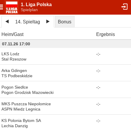
1. Liga Polska
Spielplan
14. Spieltag
Bonus
Heim
Gast
Ergebnis
07.11.26 17:00
LKS Lodz
-
:
-
Stal Rzeszow
Arka Gdingen
-
:
-
TS Podbeskidzie
Pogon Siedlce
-
:
-
Pogon Grodzisk Mazowiecki
MKS Puszcza Niepolomice
-
:
-
ASPN Miedz Legnica
KS Polonia Bytom SA
-
:
-
Lechia Danzig